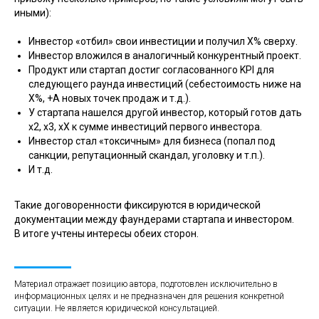
иными):
Инвестор «отбил» свои инвестиции и получил Х% сверху.
Инвестор вложился в аналогичный конкурентный проект.
Продукт или стартап достиг согласованного KPI для
следующего раунда инвестиций (себестоимость ниже на
Х%, +А новых точек продаж и т.д.).
У стартапа нашелся другой инвестор, который готов дать
х2, х3, хХ к сумме инвестиций первого инвестора.
Инвестор стал «токсичным» для бизнеса (попал под
санкции, репутационный скандал, уголовку и т.п.).
И т.д.
Такие договоренности фиксируются в юридической
документации между фаундерами стартапа и инвестором.
В итоге учтены интересы обеих сторон.
Материал отражает позицию автора, подготовлен исключительно в
информационных целях и не предназначен для решения конкретной
ситуации. Не является юридической консультацией.